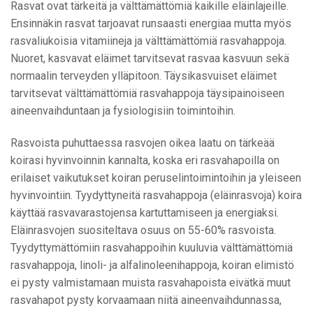
Rasvat ovat tärkeitä ja välttämättömiä kaikille eläinlajeille.
Ensinnäkin rasvat tarjoavat runsaasti energiaa mutta myös
rasvaliukoisia vitamiineja ja välttämättömiä rasvahappoja.
Nuoret, kasvavat eläimet tarvitsevat rasvaa kasvuun sekä
normaalin terveyden ylläpitoon. Täysikasvuiset eläimet
tarvitsevat välttämättömiä rasvahappoja täysipainoiseen
aineenvaihduntaan ja fysiologisiin toimintoihin.
Rasvoista puhuttaessa rasvojen oikea laatu on tärkeää
koirasi hyvinvoinnin kannalta, koska eri rasvahapoilla on
erilaiset vaikutukset koiran peruselintoimintoihin ja yleiseen
hyvinvointiin. Tyydyttyneitä rasvahappoja (eläinrasvoja) koira
käyttää rasvavarastojensa kartuttamiseen ja energiaksi.
Eläinrasvojen suositeltava osuus on 55-60% rasvoista.
Tyydyttymättömiin rasvahappoihin kuuluvia välttämättömiä
rasvahappoja, linoli- ja alfalinoleenihappoja, koiran elimistö
ei pysty valmistamaan muista rasvahapoista eivätkä muut
rasvahapot pysty korvaamaan niitä aineenvaihdunnassa,