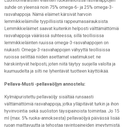
Luonnonvaraisten eläinten ruokavalioissa rasvahappojen
suhde on yleensä noin 75% omega-6- ja 25% omega-3-
rasvahappoja. Nämä eläimet kärsivät harvoin
lemmikkieläimille tyypillisistä rappeumasairauksista.
Lemmikkieläimet saavat kuitenkin helposti välttämättömiä
rasvahappoja väärässä suhteessa, sillä teollisissa
lemmikkieläinten ruuissa omega-3-rasvahappojen on
niukasti. Omega-3-rasvahappojen vähyyttä teollisissa
ruoissa selittää niiden asettamat vaatimukset: ne
härskiintyvät helposti, joten niitä täytyy suojella valolta ja
kuumuudelta ja silti ne lyhentävät tuotteen käyttöikää.
Pellava-Musti -pellavaöljyn annostelu:
Kylmäpuristettu pellavaöljy sisältää runsaasti
välttämättömiä rasvahappoja, jotka ylläpitävät turkin ja ihon
hyvinvointia sekä suoliston täysipainoista toimintaa. Jo 15
ml (max. 5% ruoka-annoksesta) pellavaöljyä päivässä lisää
ruoan maittavuutta ja tehostaa ravintoaineiden imeytymistä.