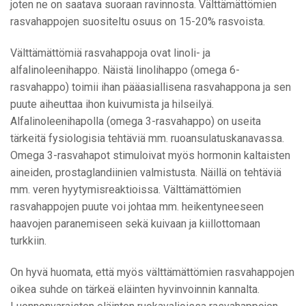
joten ne on saatava suoraan ravinnosta. Välttämättömien
rasvahappojen suositeltu osuus on 15-20% rasvoista.
Välttämättömiä rasvahappoja ovat linoli- ja
alfalinoleenihappo. Näistä linolihappo (omega 6-
rasvahappo) toimii ihan pääasiallisena rasvahappona ja sen
puute aiheuttaa ihon kuivumista ja hilseilyä.
Alfalinoleenihapolla (omega 3-rasvahappo) on useita
tärkeitä fysiologisia tehtäviä mm. ruoansulatuskanavassa.
Omega 3-rasvahapot stimuloivat myös hormonin kaltaisten
aineiden, prostaglandiinien valmistusta. Näillä on tehtäviä
mm. veren hyytymisreaktioissa. Välttämättömien
rasvahappojen puute voi johtaa mm. heikentyneeseen
haavojen paranemiseen sekä kuivaan ja kiillottomaan
turkkiin.
On hyvä huomata, että myös välttämättömien rasvahappojen
oikea suhde on tärkeä eläinten hyvinvoinnin kannalta.