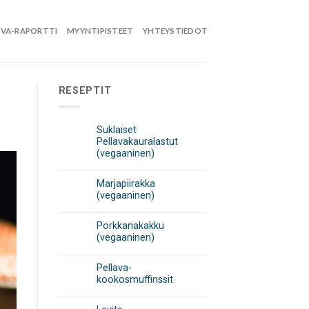
IVA-RAPORTTI
MYYNTIPISTEET
YHTEYSTIEDOT
RESEPTIT
Suklaiset
Pellavakauralastut
(vegaaninen)
Marjapiirakka
(vegaaninen)
Porkkanakakku
(vegaaninen)
Pellava-
kookosmuffinssit