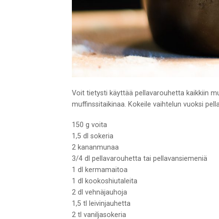
Voit tietysti käyttää pellavarouhetta kaikkiin mu
muffinssitaikinaa. Kokeile vaihtelun vuoksi pel
150 g voita
1,5 dl sokeria
2 kananmunaa
3/4 dl pellavarouhetta tai pellavansiemeniä
1 dl kermamaitoa
1 dl kookoshiutaleita
2 dl vehnäjauhoja
1,5 tl leivinjauhetta
2 tl vaniljasokeria