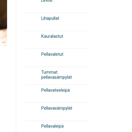
Levite
Lihapullat
Kauralastut
Pellavaletut
Tummat
pellavasämpylät
Pellavateeleipä
Pellavasämpylät
Pellavaleipä