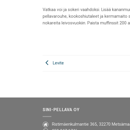
Vatkaa voi ja sokeri vaahdoksi. Lisää kananmun
pellavarouhe, kookoshiutaleet ja kermamaito s
nokareita leivosvuokiin. Paista muffinssit 200 
Levite
SINI-PELLAVA OY
Ristimäenkulmantie 365, 32270 Metsäma